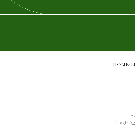
HOME
SE
こ
Googleの